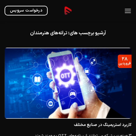
Ski
t
درخواست سرویس
conten
آرشیو برچسب های:
ترانه‌های هنرمندان
۲۸
فروردین
کاربرد استریمینگ در صنایع مختلف
3 صنعت برتر که می‌توانند از برنامه‌های OTT بهره‌مند شوند