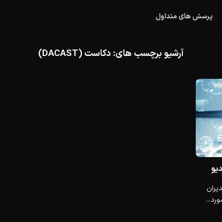
پرسش های متداول
آرشیو برچسب های:
دکاست (DACAST)
دیو
ه گزارش ۵۹٪ از مدیران
رد...