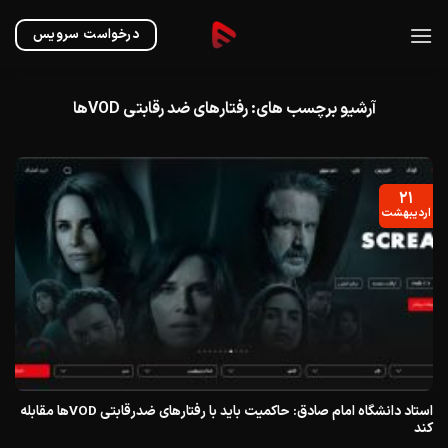
Ski
t
درخواست سرویس
conten
آرشیو برچسب های:
رفتارهای ضد رقابتی VODها
۲۱
اردیبهشت
استاد دانشگاه امام صادق: حاکمیت باید با رفتارهای ضدرقابتی VODها مقابله
کند