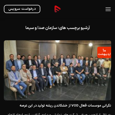
Ski
t
درخواست سرویس
conten
آرشیو برچسب های:
سازمان صدا و سیما
۱۰
اردیبهشت
نگرانی موسسات فعال VOD از خشکاندن ریشه تولید در این عرصه
به نقل از انجمن صنفی شرکت های نمایش ویدئوی آنلاین: لزوم ایجاد اتحاد