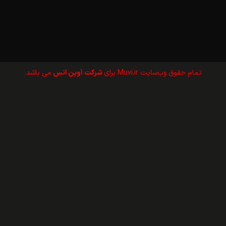
تمام حقوق وب‌سايت Muvi.ir برای
شرکت آوین انس
می باشد.