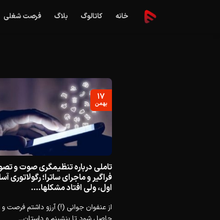
Ski
خانه
کاتالوگ
بلاگ
فرصت شغلی
t
conten
۱۷
بهمن
تاملی درباره تنظیمگری صوت و تصو
فراگیر و ماجرای ساترا؛ رگولاتوری آس
اول، ولی افتاد مشکلها….
از عنفوان جوانی (!) آرزو داشتم فرصت و 
حاصل شود تا بنشینم و داستان...