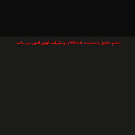
تمام حقوق وب‌سايت Muvi.ir برای
شرکت آوین انس
می باشد.