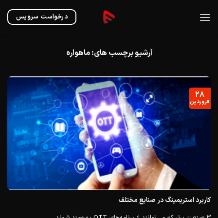
Ski
t
درخواست سرویس
conten
آرشیو برچسب های:
ماهواره
۲۸
فروردین
کاربرد استریمینگ در صنایع مختلف
3 صنعت برتر که می‌توانند از برنامه‌های OTT بهره‌مند شوند