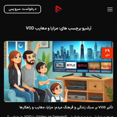
Ski
t
درخواست سرویس
conten
آرشیو برچسب های:
مزایا و معایب VOD
۲۹
دی
تأثیر VOD بر سبک زندگی و فرهنگ مردم: مزایا، معایب و راهکارها
صنعت نمایش ویدیو درخواستی (Video on Demand) یا VOD به عنوان یکی