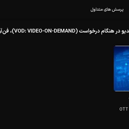
پرسش های متداول
 (VOD: VIDEO-ON-DEMAND)، فن‌آوری IPTV، نتفلیکس (NETFLIX)
3 صنعت برتر که می‌توانند از برنامه‌های OTT