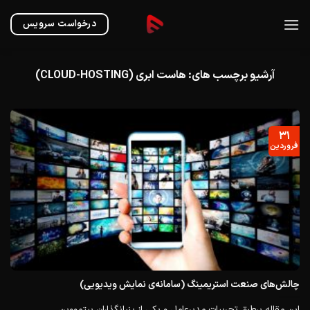
Ski
t
درخواست سرویس
conten
آرشیو برچسب های:
هاست ابری (CLOUD-HOSTING)
۳۱
فروردین
چالش‌های صنعت استریمینگ (سامانه‌ی نمایش ویدیویی)
این مقاله برطبق تجربیات مدیر‌عامل و یکی از بنیانگذاران بیتمووین