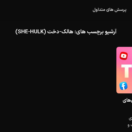
پرسش های متداول
آرشیو برچسب های:
هالک-دخت (SHE-HULK)
‌های
ی
 و