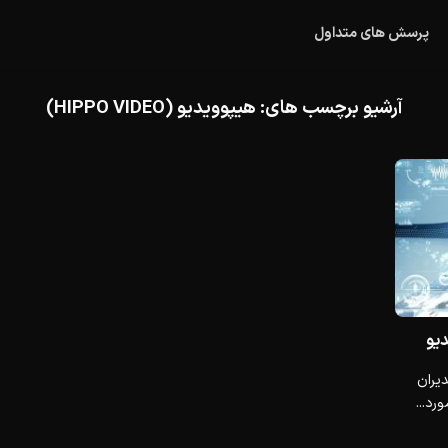
پرسش های متداول
آرشیو برچسب های:
هیپوویدیو (HIPPO VIDEO)
دیو
ه گزارش ۵۹٪ از مدیران
رد...