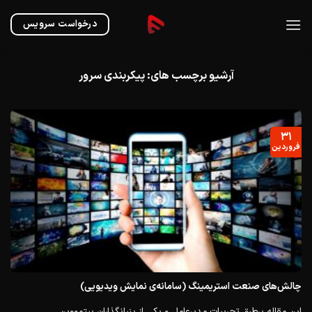
Ski
t
درخواست سرویس
conten
آرشیو برچسب های:
پیکربندی سرور
۳۱
فروردین
چالش‌های صنعت استریمینگ (سامانه‌ی نمایش ویدیویی)
این مقاله برطبق تجربیات مدیر‌عامل و یکی از بنیانگذاران بیتمووین