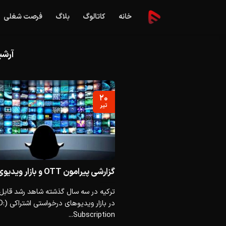
Ski
خانه
کاتالوگ
بلاگ
فرصت شغلی
t
conten
آرشی
۲۰
تیر
گزارشی پیرامون OTT و بازار ویدیوی ترکیه
ترکیه در سه سال گذشته شاهد رشد قابل
در بازار 
Subscription...