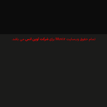
تمام حقوق وب‌سايت Muvi.ir برای
شرکت آوین انس
می باشد.