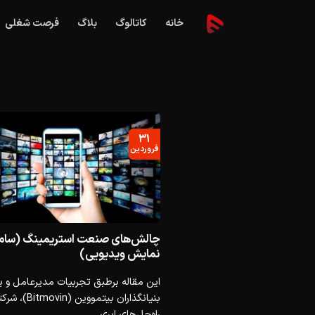
Ski
خانه
کاتالوگ
بلاگ
فرصت شغلی
t
conten
۳۱
فروردین
چالش‌های صنعت استریمینگ (ساما
نمایش ویدیویی)
این مقاله برطبق تجربیات مدیر‌عامل و ی
بنیانگذاران بیتمووین (n
راه‌حل‌های ابری...