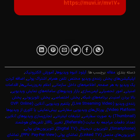
https://muvi.ir/mv170
دسته بندی:
مقاله
برچسب ها:
آپلود انبوه ویدیوها
,
آموزش الکترونیک
,
اپلیکیشن‌های پخش زنده‌ی ویدیو مختص تلفن همراه
,
اشتراک پولی
,
اضافه کردن
یک ویدیو به هر صفحه
,
اطلاعیه‌های داخل سازمانی
,
اعلام به‌روزرسانی‌ها
,
اقدامات
امنیتی
,
امور تحصیلی
,
ایمن‌سازی
,
بازار ویدیوهای سامانه‌های نمایش ویدیویی
,
بالا بردن امنیت
,
برنامه‌های شبکه
,
پخش اختصاصی
,
پخش تلویزیونی
,
پخش
زنده‌ی ویدیو (Live Streaming Video)
,
پلتفرم ویدیویی آنلاین (OVP: Online
Video Platform)
,
پورتال‌های ویدیویی سفارشی
,
پیش‌نمایش یا کاوری از ویدیوها
(Thumbnail) به صورت سفارشی
,
تبلیغات اینترنتی
,
تجاری‌سازی ویدیوهای آنلاین
,
تعداد دفعات مراجعه به سایت (Referrals)
,
تغییر URL
,
تلفن‌های هوشمند
(Smartphone)
,
تلویزیون دیجیتال (Digital TV)
,
تلویزیون‌های پولی
,
تلویزیون‌های متصل (Linked TV)
,
تماشای پولی (PPV: Pay-Per-View)
,
تماشای