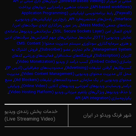
مبتنی بر مرورگر (Browser-Based Viewing)
,
جریان‌های کاری مبتنی بر API
(API-based workflows)
,
خدمات مذهبی
,
درآمدزایی
,
دیوارهای پرداخت
(Paywall)
,
رابط برنامه‌نویسی اپلیکیشن (Application Programming
Interface)
,
راه‌حل‌های منحصر‌به‌فرد API
,
رایج‌ترین اپلیکیشن‌های ویدیویی
,
رسانه‌های جمعی (Mass Media)
,
رمز عبور
,
رمزگذاری لایه‌ی سوکت‌های امن/
لایه‌ی اتصال‌ امن (SSL: Secure Sockets Layer)
,
سازماندهی ویدیوها
,
سامانه‌ی
نمایش ویدیویی (OTT)
,
سایت‌ها
,
سخنرانی‌های مهم کنفرانس‌ها
,
سرقت‌های ادبی
و هنری
,
سرمایه‌گذاری
,
سودآوری
,
سیستم مدیریت محتوا ( CMS: Content
Management System)
,
عالم تجارت
,
عضو (Subscriber)
,
فروش اشتراک به
کاربران (Subscription)
,
فروشگاه‌های سخت‌افزار
,
فعالیت‌های ورزشی
,
کدهای
جاسازی (Embed Codes)
,
کسب درآمد از ویدیو (Video Monetization)
,
کسب‌وکارها
,
گرفتن تبلیغات (Advertising)
,
محدودیت‌های جغرافیایی (آدرس IP)
,
محل کار
,
مدیریت محتوای ویدیویی (Video Content Management)
,
مدیریت
محتوای ویدیویی در یک سازمان
,
مسدودکننده‌های تبلیغات (Ad Blockers)
,
منبع
درآمد
,
وب‌سایت
,
ویدیوهای آموزشی
,
ویدیوهای آنلاین (Online Video)
,
ویرایش
یا حذف ویدیوها
,
ویژگی‌های پلتفرم میزبانی ویدیو (Video Hosting Platform)
,
یکپارچه‌سازی API (API integration)
خدمات پخش زنده‌ی ویدیو
شهر فرنگ ویدئو در ایران
(Live Streaming Video)