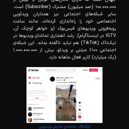
100.000.000 (صد میلیون) مشترک (Subscriber) است.
سایر شبکه‌های اجتماعی نیز همتایان ویدئویی
اختصاصی خود را راه‌اندازی کرده‌اند، مانند ساعت
روبه‌فزونی ویدیوهای فیس‌بوک (و خواهر کوچک آن،
IGTV در اینستاگرام). رشد انفجاری تماشای ویدیوها در
تیک‌تاک (TikTok) هم نباید ناگفته بماند. این شبکه‌ی
اجتماعی 100٪ مبتنی بر ویدئو، بیش از 1.000.000.000
(یک میلیارد) کاربر فعال ماهانه دارد.
تیک‌تاک، سامانه‌ی نمایش ویدیویی