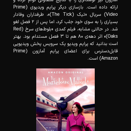
آمازون نیز نوستالژی را با نتایج متفاوتی تؤام کرده و
ارائه داده است. بازسازی دیگر پرایم ویدیوی (Prime
Video) سریال «تیک (The Tick)»، طرفداران وفادار
بسیاری را به سوی خود جلب کرد، اما پس از 2 فصل لغو
شد. در حالتی مشابه، فیلم کمدی «بلوط‌‌های سرخ (Red
Oaks)» اثر دهه‌ی 80 هم تا 3 فصل مستدام بود. بهتر
است بدانید که پرایم ویدیو یک سرویس پخش ویدیویی
قابل‌دسترس برای اعضای پرایم آمازون (Prime
Amazon) است.