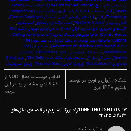
زیر دریایی اکتبر سرخ (The Hunt for Red October)
,
شوالیه ی ماه (Moon
Knight)
,
فرانچایز‌دهنده
,
فرانچایز‌گیرنده
,
فن‌آوری فشرده‌سازی (Compression
Technology)
,
فیلم
,
فیلم‌های پرفروش
,
کارمن ساندیگو (Carmen Sandiego)
,
کانال یوتیوبی "Netflix Is A Joke"
,
کسب درآمد از نوستالژی
,
کسب‌وکارها
,
کلیپ‌های تصویری
,
لایو استریم
,
لوکی (Loki)
,
ما می‌توانیم قهرمان باشیم (We
Can Be Heroes)
,
ماجراجویی‌های ترسناک سابرینا (Chilling Adventures of
Sabrina)
,
ماجراهای پسر کوسه‌ای و دختر گدازه‌ای در بعد سوم (The
Adventures of Sharkboy and Lavagirl in 3-D)
,
ماندالوریان (The
Mandalorian)
,
مجموعه‌ی تلویزیونی
,
مشترک (Subscriber)
,
نتفلیکس
(Netflix)
,
نسل X
,
نسل Y
,
نسل‌های هزاره
,
هالک-دخت (She-Hulk)
,
هولو (Hulu)
,
وانداویژن (WandaVision)
,
ورونیکا مارس (Veronica Mars)
,
ویدیو استریمینگ
نگرانی موسسات فعال VOD از
همکاری آروان و آوین در توسعه
خشکاندن ریشه تولید در این
پلتفرم IPTV ابری
عرصه
ONE THOUGHT ON “
۳ ترند بزرگ استریم در فاصله‌ی سال‌های
۲۰۲۲ تا ۲۰۲۵
”
میترا
میگوید: