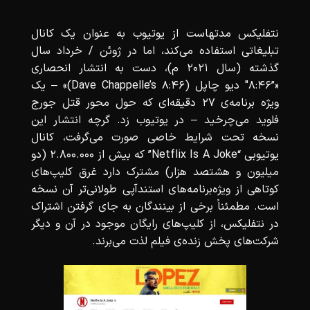
نتفلیکس مدتهاست از یوتیوب به عنوان یک کانال
تبلیغاتی استفاده می‌کند، اما در ژوئن / خرداد سال
گذشته (سال 2021 م)، دست به انتشار انحصاری
«”8:46″ دیو چاپل (Dave Chappelle’s 8:46)» – یک
ویژه برنامه‌ی 27 دقیقه‌ای که حول محور قتل جورج
فلوید می‌چرخید – در یوتیوب زد. گرچه انتشار این
نسخه تحت شرایط خاصی صورت می‌گرفت، کانال
یوتیوبی “Netflix Is A Joke” که بیش از 2.800.000 (دو
میلیون و هشتصد هزار) مشترک دارد غرق کلیپ‌های
کوتاهی از ویژه‌برنامه‌های استندآپی طولانی‌تر آن‌ نسخه
است. مطمئناً برخی از بینندگان به جای گرفتن اشتراک
در نتفلیکس، از کلیپ‌های رایگان موجود در آن و دیگر
شرکت‌های پخش زنده‌ی فیلم لذت می‌برند.