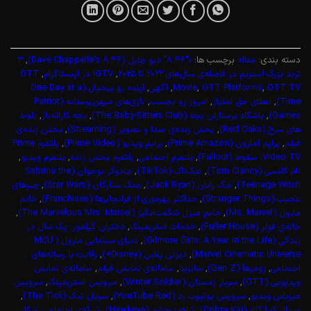
دسته بندی:
مقاله
برچسب ها:
«"8:46" دیو چاپل (Dave Chappelle's 8:46)
,
۳
ترند بزرگ استریم در فاصله‌ی سال‌های ۲۰۲۲ تا ۲۰۲۵
,
IGTV در اینستاگرام
,
OTT
OTT TV
,
OTT Platforms
,
Movie
,
آگهی
,
آینده رو بیخیال (One Day at a
Time)
,
اعطای حق امتیاز
,
امروز رو بچسب
,
بازی‌های میهن‌پرستانه (Patriot
Games)
,
باشگاه پرستاران بچه (The Baby-Sitters Club)
,
بچه کاراته‌باز
,
بلوط‌
های سرخ (Red Oaks)
,
پخش زنده‌ی صدا و تصویر (Streaming)
,
پخش زنده‌ی
فیلم
,
پرایم آمازون (Prime Amazon)
,
پرایم ویدیو (Prime Video)
,
پلتفرم Prime
Video TV، سقوط (Fallout)
,
پلتفرم اجتماعی
,
پلتفرم پخش زنده
,
پلتفرم ویدیو
,
تام کلنسی (Tom Clancy)
,
تیک‌تاک (TikTok)
,
جادوگر نوجوان (Sabrina the
Teenage Witch)
,
جک رایان (Jack Ryan)
,
جنگ ستارگان (Star Wars)
,
چیزهای
عجیب (Stranger Things)
,
حداکثر بهره‌وری از فرانچایزها (Franchises)
,
خانم
مارول (Ms. Marvel)
,
خانم میزل شگفت‌انگیز (The Marvelous Mrs. Maisel)
,
خانه‌ی فولر (Fuller House)
,
خدمات استریمینگ
,
دختران گیلمور: یک سال در
زندگی (Gilmore Girls: A Year in the Life)
,
دنیای سینمایی مارول (MCU:
Marvel Cinematic Universe)
,
دیزنی پلاس (Disney+)
,
رقابت با رسانه‌های
اجتماعی
,
زومرها (Gen Z)
,
سابرینا
,
سامانه‌ی نمایش فیلم
,
سامانه‌ی نمایش
ویدیویی (OTT)
,
سرباز زمستان (Winter Soldier)
,
سرویس استریمینگ
,
سرویس
میزبانی ویدیو
,
سرویس یوتیوب رد (YouTube Red)
,
سریال تیک (The Tick)
,
سریال کبرا کای (Cobra Kai)
,
شاهین‌چشم (Hawkeye)
,
شبکه‌ی اجتماعی
,
شکار