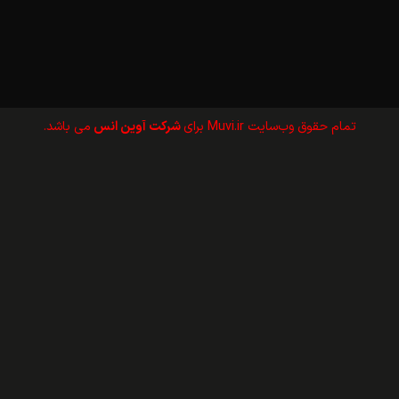
تمام حقوق وب‌سايت Muvi.ir برای
شرکت آوین انس
می باشد.