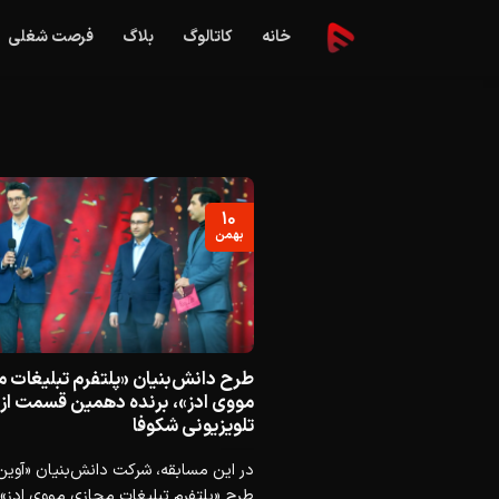
Ski
خانه
کاتالوگ
بلاگ
فرصت شغلی
t
conten
۱۰
بهمن
طرح دانش‌بنیان «پلتفرم تبلیغات 
مووی ادز»، برنده دهمین قسمت از
تلویزیونی شکوفا
در این مسابقه، شرکت دانش‌بنیان «آوین
طرح «پلتفرم تبلیغات مجازی مووی ادز» با