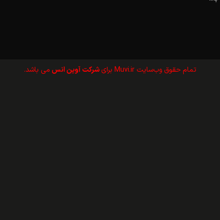
تمام حقوق وب‌سايت Muvi.ir برای
شرکت آوین انس
می باشد.