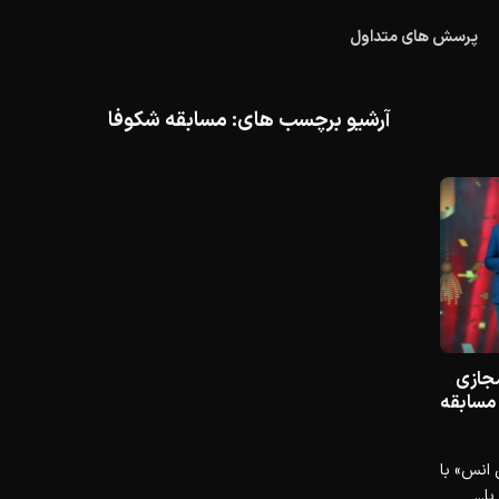
پرسش های متداول
آرشیو برچسب های:
مسابقه شکوفا
مجازی
 مسابقه
 انس» با
...