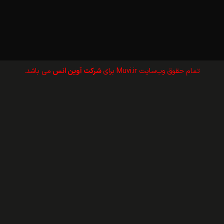
تمام حقوق وب‌سايت Muvi.ir برای
شرکت آوین انس
می باشد.