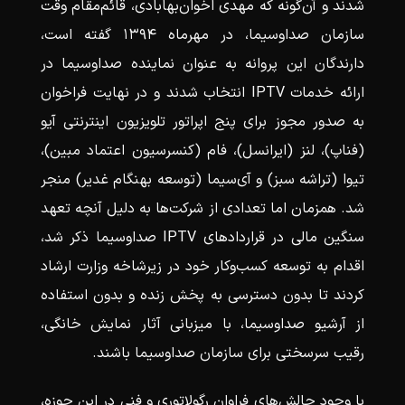
شدند و آن‌گونه که مهدی اخوان‌بهابادی، قائم‌مقام وقت
سازمان صداوسیما، در مهرماه ۱۳۹۴ گفته است،
دارندگان این پروانه به عنوان نماینده صداوسیما در
ارائه خدمات IPTV انتخاب شدند و در نهایت فراخوان
به صدور مجوز برای پنج اپراتور تلویزیون اینترنتی آیو
(فناپ)، لنز (ایرانسل)، فام (کنسرسیون اعتماد مبین)،
تیوا (تراشه سبز) و آی‌سیما (توسعه بهنگام غدیر) منجر
شد. همزمان اما تعدادی از شرکت‌ها به دلیل آنچه تعهد
سنگین مالی در قرارداد‌های IPTV صداوسیما ذکر شد،
اقدام به توسعه کسب‌وکار خود در زیرشاخه وزارت ارشاد
کردند تا بدون دسترسی به پخش زنده و بدون استفاده
از آرشیو صداوسیما، با میزبانی آثار نمایش خانگی،
رقیب سرسختی برای سازمان صداوسیما باشند.
با وجود چالش‌های فراوانِ رگولاتوری و فنی در این حوزه،