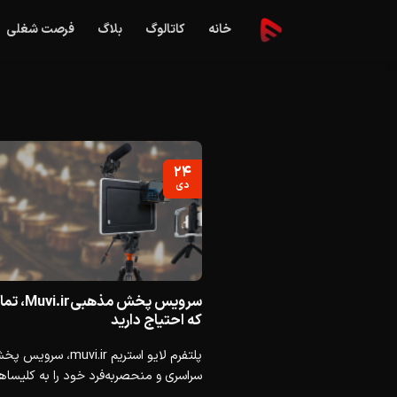
Ski
خانه
کاتالوگ
بلاگ
فرصت شغلی
t
conten
۲۴
دی
سرویس پخش مذ
که احتیاج دارید
پلتفرم لایو استریم muvi.ir،
سراسری و منحصربه‌فرد خود را به کلیساها 